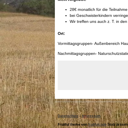
28€ monatlich für die Teilnahme
bei Geschwisterkindern verringe
Wir treffen uns auch z. T. in d
Ort:
Vormittagsgruppen- Außenbereich Hau
Nachmittagsgruppen- Naturschutzstati
Datenschutz
–
Impressum
Fruitful theme von
fruitfulcode
Stolz präsen